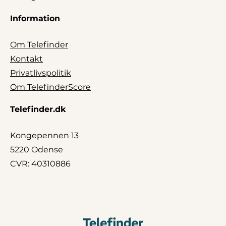
Skriv en kommentar
Information
Kommentar
Om Telefinder
Kontakt
Privatlivspolitik
Om TelefinderScore
Telefinder.dk
Kongepennen 13
5220 Odense
Navn
CVR: 40310886
E-
mail
Websted