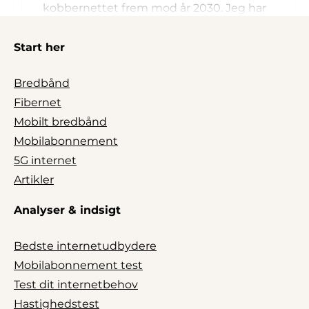
kobbernettet frem mod år 2030. Jeg har
skrevet lidt om det i denne artikel:
TDC
lukker kobbernettet i 2030 – her er de
Start her
bedste alternativer
.
Bredbånd
Som alternativ kan du overveje
Fibernet
bredbåndstelefoni, men det er dyrt og
Mobilt bredbånd
kræver internetforbindelse.
Mobilabonnement
Hvis det blot er for at beholde det gamle
5G internet
fastnetnummer, kan det lade sig gøre på
Artikler
en mobiltelefon. Du kan følge guiden her:
Sådan flytter du fastnetnummer til mobil
.
Analyser & indsigt
Venlig hilsen
Thomas, Telefinder.dk
Bedste internetudbydere
Mobilabonnement test
Test dit internetbehov
Hastighedstest