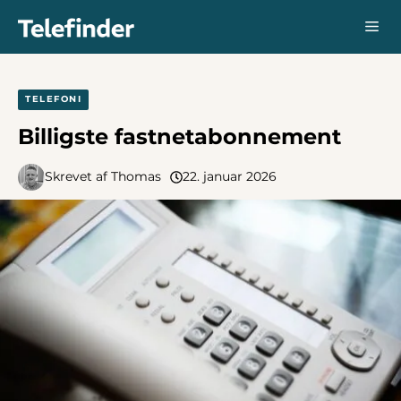
Hop
Me
til
indhold
TELEFONI
Billigste fastnetabonnement
Skrevet af
Thomas
22. januar 2026