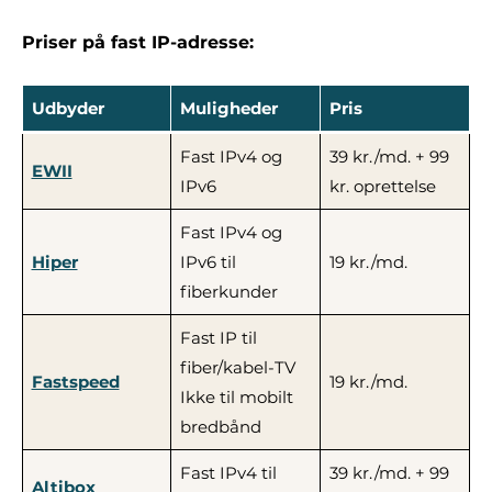
Priser på fast IP-adresse:
Udbyder
Muligheder
Pris
Fast IPv4 og
39 kr./md. + 99
EWII
IPv6
kr. oprettelse
Fast IPv4 og
Hiper
IPv6 til
19 kr./md.
fiberkunder
Fast IP til
fiber/kabel-TV
Fastspeed
19 kr./md.
Ikke til mobilt
bredbånd
Fast IPv4 til
39 kr./md. + 99
Altibox