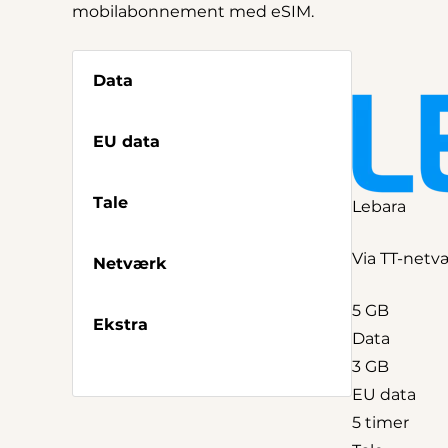
mobilabonnement med eSIM.
Data
EU data
Tale
Lebara
Via TT-netv
Netværk
5 GB
Ekstra
Data
3 GB
EU data
5 timer