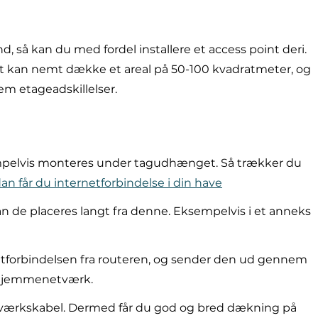
d, så kan du med fordel installere et access point deri.
int kan nemt dække et areal på 50-100 kvadratmeter, og
m etageadskillelser.
empelvis monteres under tagudhænget. Så trækker du
an får du internetforbindelse i din have
an de placeres langt fra denne. Eksempelvis i et anneks
etforbindelsen fra routeren, og sender den ud gennem
it hjemmenetværk.
tværkskabel. Dermed får du god og bred dækning på