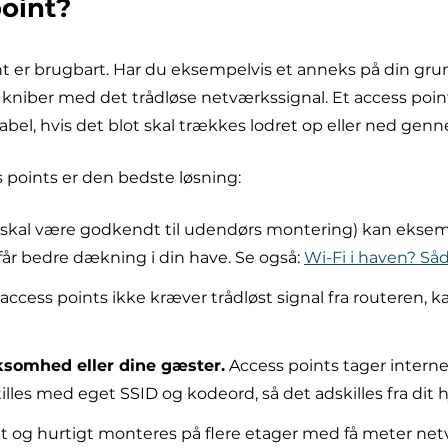
point?
int er brugbart. Har du eksempelvis et anneks på din grun
et kniber med det trådløse netværkssignal. Et access po
, hvis det blot skal trækkes lodret op eller ned genne
 points er den bedste løsning:
 (skal være godkendt til udendørs montering) kan eks
år bedre dækning i din have. Se også:
Wi-Fi i haven? Såd
access points ikke kræver trådløst signal fra routeren, k
rksomhed eller dine gæster.
Access points tager intern
tilles med eget SSID og kodeord, så det adskilles fra d
 og hurtigt monteres på flere etager med få meter ne