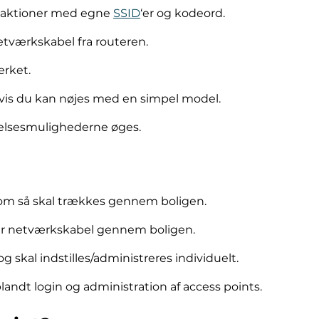
fraktioner med egne
SSID
‘er og kodeord.
netværkskabel fra routeren.
rket.
, hvis du kan nøjes med en simpel model.
elsesmulighederne øges.
 som så skal trækkes gennem boligen.
ter netværkskabel gennem boligen.
 skal indstilles/administreres individuelt.
ndt login og administration af access points.