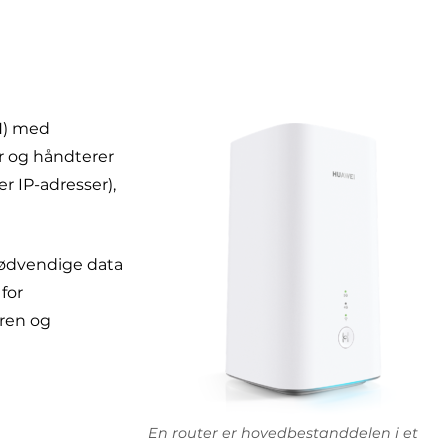
AN) med
r og håndterer
r IP-adresser),
nødvendige data
for
eren og
En router er hovedbestanddelen i et