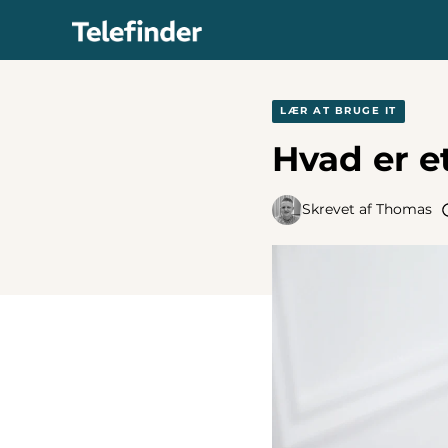
Hop
til
indhold
LÆR AT BRUGE IT
Hvad er e
Skrevet af
Thomas