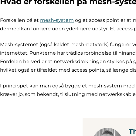
Hvad er forskellen på mesh-syst
Forskellen på et
mesh-system
og et access point er at
dermed kan fungere uden yderligere udstyr. Et access poi
Mesh-systemet (også kaldet mesh-netværk) fungerer ved hj
internettet. Punkterne har trådløs forbindelse til hinan
Fordelen herved er at netværksdækningen styrkes på gr
hvilket også er tilfældet med access points, så længe di
I princippet kan man også bygge et mesh-system med a
kræver jo, som bekendt, tilslutning med netværkskabl
T