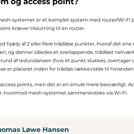
em og access point?
 mesh-systemet er et komplet system med router/Wi-Fi 
nt kræver tilslutning til en router.
ælp af 2 eller flere trådløse punkter, hvoraf det ene er
den, og danner således et overlappende, trådløst netværk 
und af redundansen (hvis ét punkt slukkes, overtager d
sse er placeret inden for trådløs rækkevidde til hinanden
ccess points, men det er en smule mere besværligt. Ac
er, hvorimod mesh-systemet sammenkobles via Wi-Fi.
homas Løwe Hansen