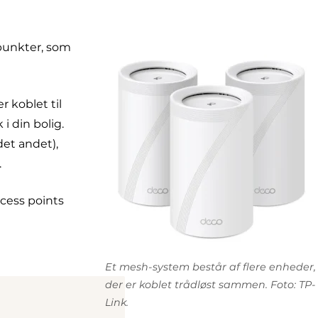
punkter, som
 koblet til
i din bolig.
et andet),
.
cess points
Et mesh-system består af flere enheder,
der er koblet trådløst sammen. Foto: TP-
Link.