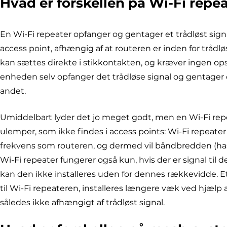
Hvad er forskellen på Wi-Fi repe
En Wi-Fi repeater opfanger og gentager et trådløst signal
access point, afhængig af at routeren er inden for trådl
kan sættes direkte i stikkontakten, og kræver ingen ops
enheden selv opfanger det trådløse signal og gentager de
andet.
Umiddelbart lyder det jo meget godt, men en Wi-Fi r
ulemper, som ikke findes i access points: Wi-Fi repeat
frekvens som routeren, og dermed vil båndbredden (has
Wi-Fi repeater fungerer også kun, hvis der er signal til 
kan den ikke installeres uden for dennes rækkevidde. E
til Wi-Fi repeateren, installeres længere væk ved hjælp 
således ikke afhængigt af trådløst signal.