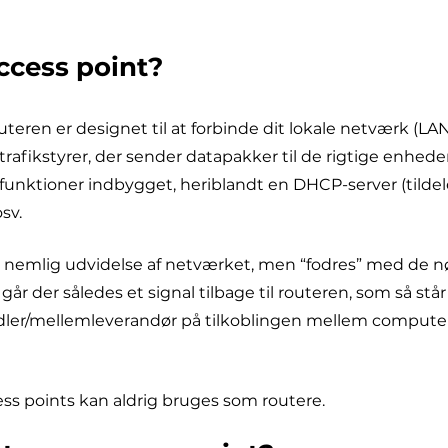
access point?
uteren er designet til at forbinde dit lokale netværk (L
afikstyrer, der sender datapakker til de rigtige enhede
 funktioner indbygget, heriblandt en DHCP-server (tildele
sv.
et, nemlig udvidelse af netværket, men “fodres” med de 
r der således et signal tilbage til routeren, som så står 
midler/mellemleverandør på tilkoblingen mellem comput
s points kan aldrig bruges som routere.