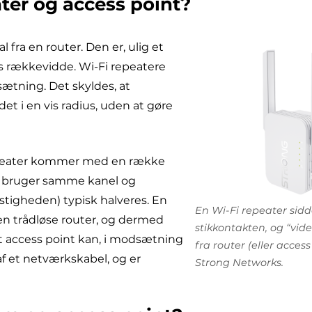
ater og access point?
 fra en router. Den er, ulig et
øs rækkevidde. Wi-Fi repeatere
ætning. Det skyldes, at
t i en vis radius, uden at gøre
epeater kommer med en række
er bruger samme kanel og
tigheden) typisk halveres. En
En Wi-Fi repeater sidde
den trådløse router, og dermed
stikkontakten, og “vid
t access point kan, i modsætning
fra router (eller access
af et netværkskabel, og er
Strong Networks.