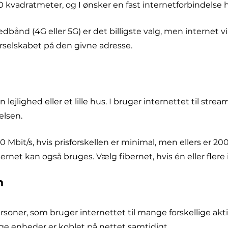
kvadratmeter, og I ønsker en fast internetforbindelse h
dbånd (4G eller 5G) er det billigste valg, men internet 
rselskabet på den givne adresse.
n lejlighed eller et lille hus. I bruger internettet til s
delsen.
 Mbit/s, hvis prisforskellen er minimal, men ellers er 2
fibernet kan også bruges. Vælg fibernet, hvis én eller fle
n
 personer, som bruger internettet til mange forskellige a
 enheder er koblet på nettet samtidigt.