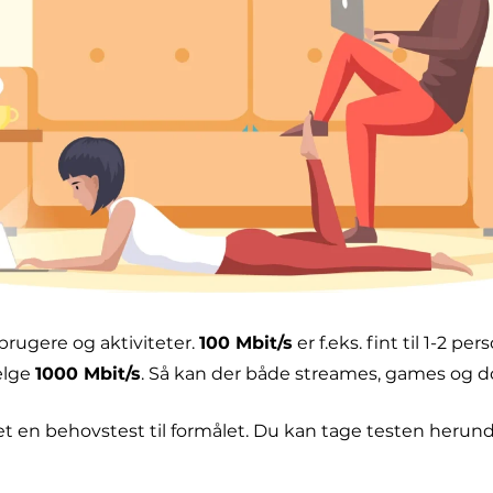
 brugere og aktiviteter.
100 Mbit/s
er f.eks. fint til 1-2 p
ælge
1000 Mbit/s
. Så kan der både streames, games og 
let en behovstest til formålet. Du kan tage testen herun