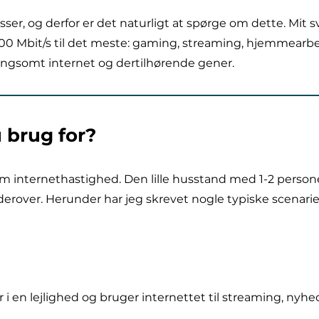
ser, og derfor er det naturligt at spørge om dette. Mit s
00 Mbit/s til det meste: gaming, streaming, hjemmearbej
i langsomt internet og dertilhørende gener.
 brug for?
gt om internethastighed. Den lille husstand med 1-2 per
derover. Herunder har jeg skrevet nogle typiske scenari
bor i en lejlighed og bruger internettet til streaming, n