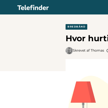
Hop
til
indhold
BREDBÅND
Hvor hurti
Skrevet af
Thomas