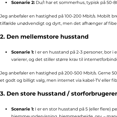
Scenarie 2:
Du/I har et sommerhus, typisk på 50-80 
Jeg anbefaler en hastighed på 100-200 Mbit/s. Mobilt bre
tilfælde unødvendigt og dyrt, men det afhænger af fibe
2. Den mellemstore husstand
Scenarie 1:
I er en husstand på 2-3 personer, bor i e
varierer, og det stiller større krav til internetforbin
Jeg anbefaler en hastighed på 200-500 Mbit/s. Gerne 500
et godt og billigt valg, men internet via kabel-TV eller 
3. Den store husstand / storforbrugere
Scenarie 1:
I er en stor husstand på 5 (eller flere)
hjemmeundervisning, hjemmearbejde, osv. – mange