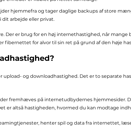
bejder hjemmefra og tager daglige backups af store mæng
it arbejde eller privat.
re. Der er brug for en høj internethastighed, når mange b
ernettet for alvor til sin ret på grund af den høje ha
oadhastighed?
 upload- og downloadhastighed. Det er to separate hasti
der fremhæves på internetudbydernes hjemmesider. Den 
. Det er altså hastigheden, hvormed du kan modtage indh
mingtjenester, henter spil og data fra internettet, læ