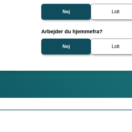
Nej
Lidt
Arbejder du hjemmefra?
Nej
Lidt