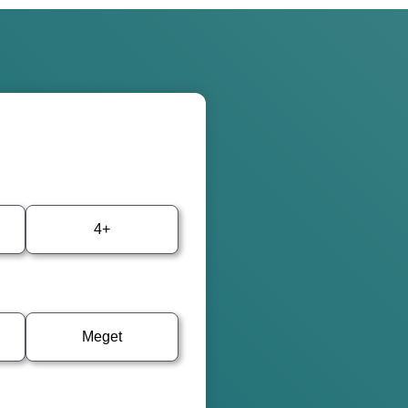
4+
Meget