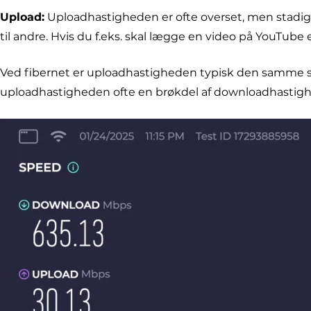
Upload:
Uploadhastigheden er ofte overset, men stadig 
til andre. Hvis du f.eks. skal lægge en video på YouTub
Ved fibernet er uploadhastigheden typisk den samme 
uploadhastigheden ofte en brøkdel af downloadhastig