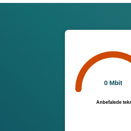
0 Mbit
Anbefalede tekn