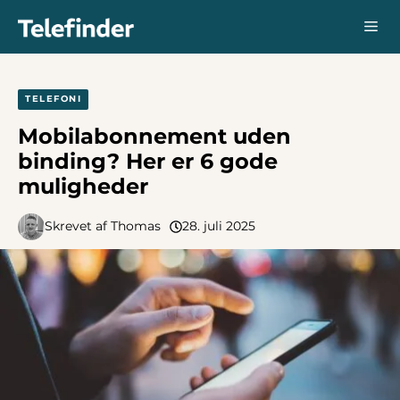
Hop
Me
til
indhold
TELEFONI
Mobilabonnement uden
binding? Her er 6 gode
muligheder
Skrevet af
Thomas
28. juli 2025