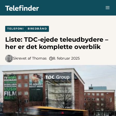
Hop
Me
til
indhold
TELEFONI
BREDBÅND
Liste: TDC-ejede teleudbydere –
her er det komplette overblik
Skrevet af
Thomas
8. februar 2025