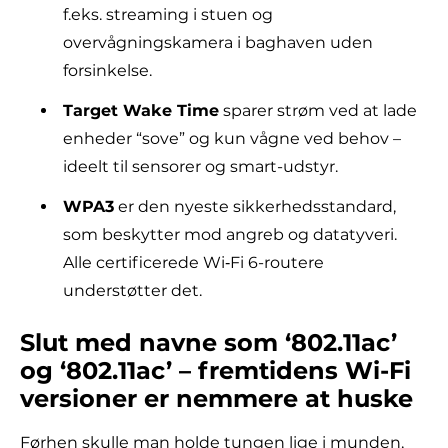
f.eks. streaming i stuen og
overvågningskamera i baghaven uden
forsinkelse.
Target Wake Time
sparer strøm ved at lade
enheder “sove” og kun vågne ved behov –
ideelt til sensorer og smart-udstyr.
WPA3
er den nyeste sikkerhedsstandard,
som beskytter mod angreb og datatyveri.
Alle certificerede Wi‑Fi 6-routere
understøtter det.
Slut med navne som ‘802.11ac’
og ‘802.11ac’ – fremtidens Wi-Fi
versioner er nemmere at huske
Førhen skulle man holde tungen lige i munden,