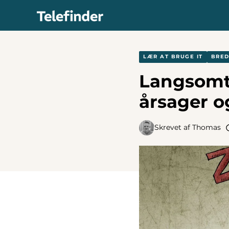
Hop
til
indhold
LÆR AT BRUGE IT
BRE
Langsomt 
årsager o
Skrevet af
Thomas