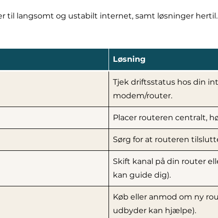
r til langsomt og ustabilt internet, samt løsninger hert
Løsning
Tjek driftsstatus hos din i
modem/router.
Placer routeren centralt, 
Sørg for at routeren tilslu
Skift kanal på din router 
kan guide dig).
Køb eller anmod om ny rout
udbyder kan hjælpe).