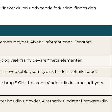
il. Ønsker du en uddybende forklaring, findes den
nternetudbyder. Afvent informationer. Genstart
højt og væk fra hvidevarer/metalelementer.
ttes hovedkablet, som typisk findes i teknikskabet.
eller brug 5 GHz-frekvensbåndet (din internetudbyder
er hos din udbyder. Alternativ: Opdater firmware (din