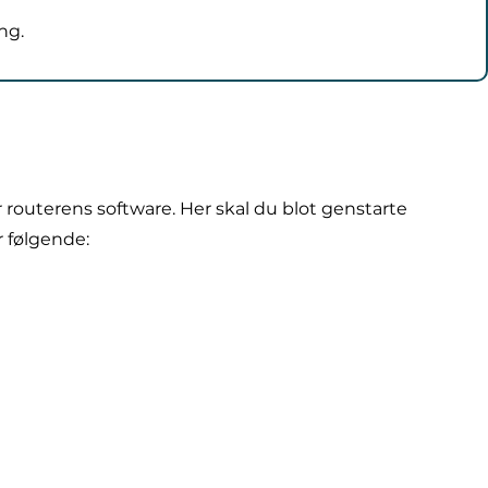
ng.
r routerens software. Her skal du blot genstarte
r følgende: