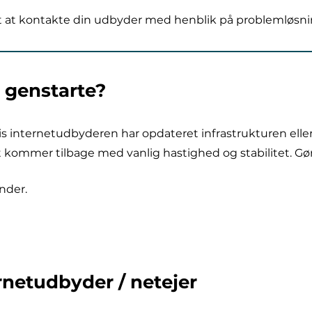
est at kontakte din udbyder med henblik på problemløsni
t genstarte?
vis internetudbyderen har opdateret infrastrukturen elle
t kommer tilbage med vanlig hastighed og stabilitet. Gø
nder.
rnetudbyder / netejer