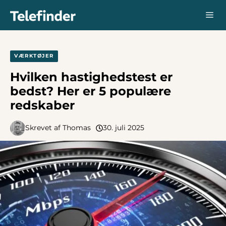
Hop
Me
til
indhold
VÆRKTØJER
Hvilken hastighedstest er
bedst? Her er 5 populære
redskaber
Skrevet af
Thomas
30. juli 2025