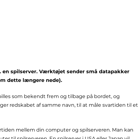
s. en spilserver. Værktøjet sender små datapakker
 om dette længere nede).
pilles som bekendt frem og tilbage på bordet, og
er redskabet af samme navn, til at måle svartiden til et
vartiden mellem din computer og spilserveren. Man kan
til spilserveren. En spilserver i USA eller Japan vil