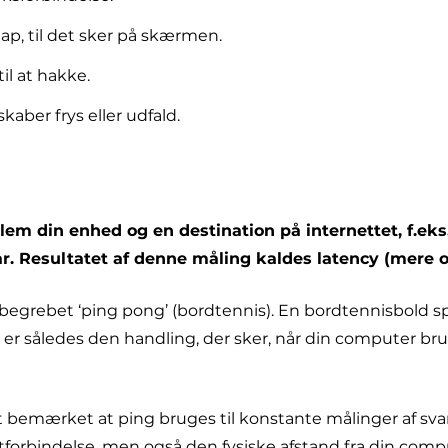
ap, til det sker på skærmen.
il at hakke.
kaber frys eller udfald.
lem din enhed og en destination på internettet, f.ek
svar. Resultatet af denne måling kaldes latency (mere
 begrebet ‘ping pong’ (bordtennis). En bordtennisbold s
er således den handling, der sker, når din computer brug
ert bemærket at ping bruges til konstante målinger af s
rbindelse, men også den fysiske afstand fra din computer 