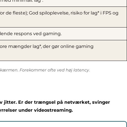
 med minimalt lag*.
r de fleste); God spiloplevelse, risiko for lag* i FPS og
nglende respons ved gaming.
tore mængder lag*, der gør online gaming
å skærmen. Forekommer ofte ved høj latency.
av jitter. Er der trængsel på netværket, svinger
styrrelser under videostreaming.