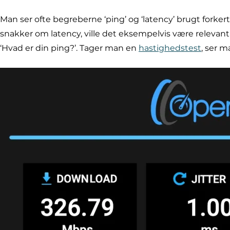
Man ser ofte begreberne ‘ping’ og ‘latency’ brugt forke
snakker om latency, ville det eksempelvis være relevant
‘Hvad er din ping?’. Tager man en
hastighedstest
, ser m