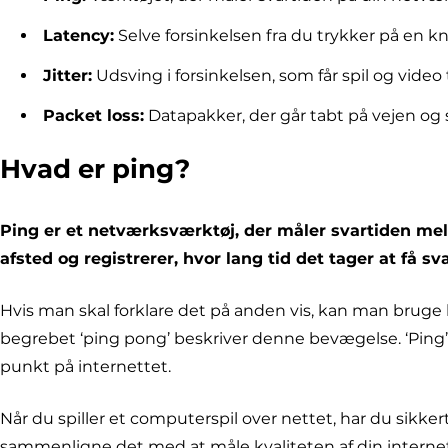
Latency:
Selve forsinkelsen fra du trykker på en kn
Jitter:
Udsving i forsinkelsen, som får spil og video t
Packet loss:
Datapakker, der går tabt på vejen og s
Hvad er ping?
Ping er et netværksværktøj, der måler svartiden mel
afsted og registrerer, hvor lang tid det tager at få 
Hvis man skal forklare det på anden vis, kan man bruge
begrebet ‘ping pong’ beskriver denne bevægelse. ‘Ping’ 
punkt på internettet.
Når du spiller et computerspil over nettet, har du sikk
sammenligne det med at måle kvaliteten af din internetfo