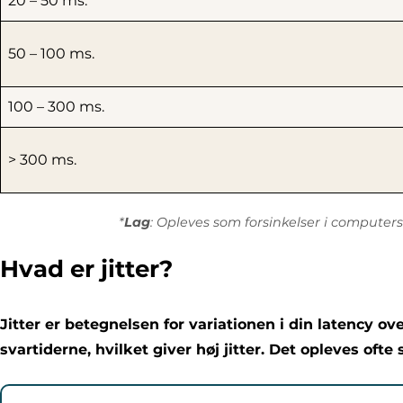
20 – 50 ms.
50 – 100 ms.
100 – 300 ms.
> 300 ms.
*
Lag
: Opleves som forsinkelser i computers
Hvad er jitter?
Jitter er betegnelsen for variationen i din latency ov
svartiderne, hvilket giver høj jitter. Det opleves oft