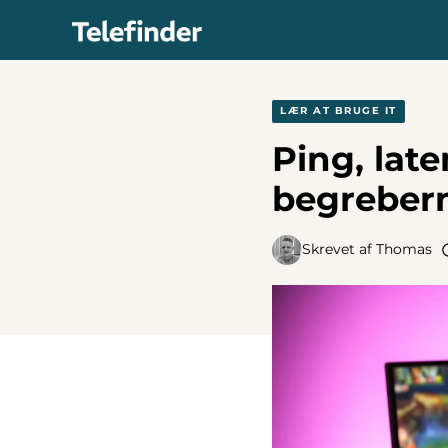
Hop
til
indhold
LÆR AT BRUGE IT
Ping, late
begrebern
Skrevet af
Thomas