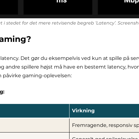
t i stedet for det mere retvisende begreb ‘Latency’. Screensh
 gaming?
 latency. Det gør du eksempelvis ved kun at spille på ser
 og andre spillere højst må have en bestemt latency, hvo
an påvirke gaming-oplevelsen:
g:
Virkning
Fremragende, responsiv sp