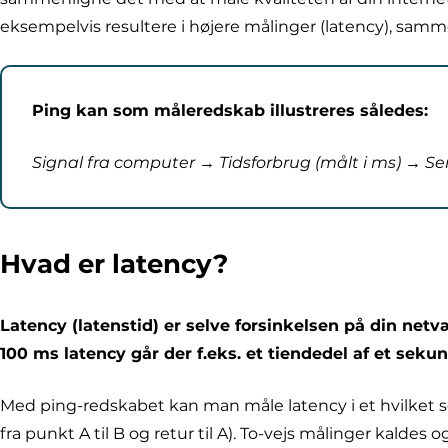
eksempelvis resultere i højere målinger (latency), samm
Ping kan som måleredskab illustreres således:
Signal fra computer → Tidsforbrug (målt i ms) → Se
Hvad er latency?
Latency (latenstid) er selve forsinkelsen på din netvæ
100 ms latency går der f.eks. et tiendedel af et seku
Med ping-redskabet kan man måle latency i et hvilket so
fra punkt A til B og retur til A). To-vejs målinger kaldes o