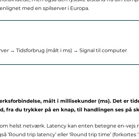
enlignet med en spilserver i Europa.
rver →
Tidsforbrug (målt i ms)
→
Signal til computer
rksforbindelse, målt i millisekunder (ms). Det er tide
nd, fra du trykker på en knap, til handlingen ses på 
m helst netværk. Latency kan enten betegne en-vejs målin
gså ‘Round trip latency’ eller ‘Round trip time’ (forkortes ‘