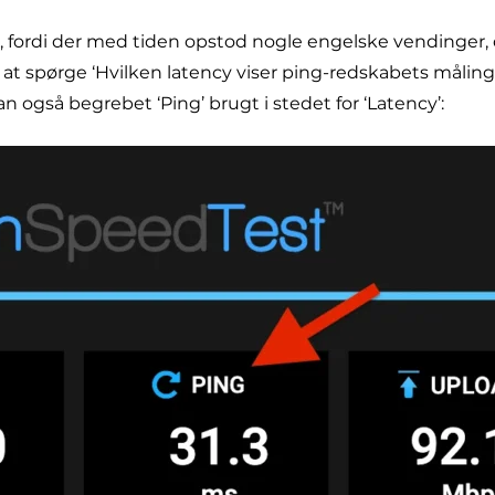
rt, fordi der med tiden opstod nogle engelske vendinger,
 at spørge ‘Hvilken latency viser ping-redskabets måling
an også begrebet ‘Ping’ brugt i stedet for ‘Latency’: