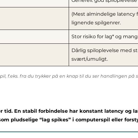
Generelt god spiloplevelse
(Mest almindelige latency fo
lignende spilgenrer.
Stor risiko for lag* og ma
Dårlig spiloplevelse med s
svært/umuligt.
pil, f.eks. fra du trykker på en knap til du ser handlingen p
er tid. En stabil forbindelse har konstant latency og l
e som pludselige “lag spikes” i computerspil eller for