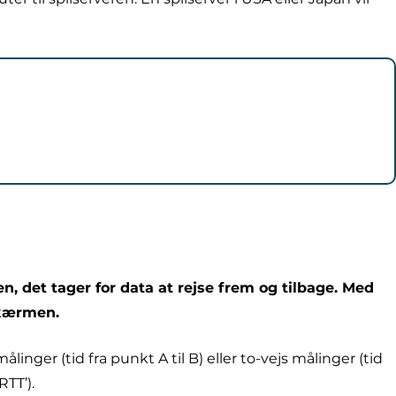
n, det tager for data at rejse frem og tilbage. Med
skærmen.
ger (tid fra punkt A til B) eller to-vejs målinger (tid
RTT’).