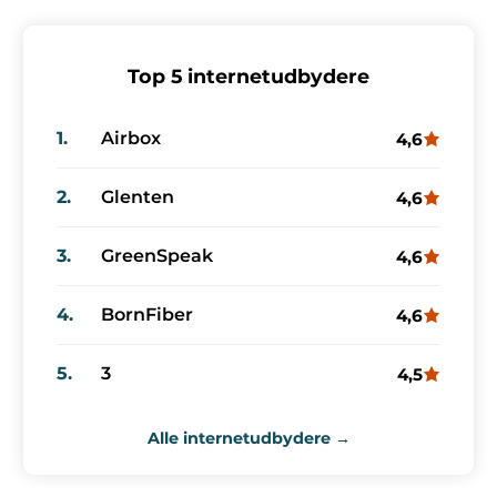
Top 5 internetudbydere
1.
Airbox
4,6
2.
Glenten
4,6
3.
GreenSpeak
4,6
4.
BornFiber
4,6
5.
3
4,5
Alle internetudbydere →