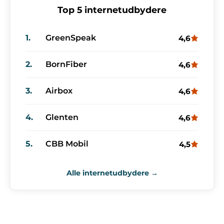
Top 5 internetudbydere
1.
GreenSpeak
4,6
2.
BornFiber
4,6
3.
Airbox
4,6
4.
Glenten
4,6
5.
CBB Mobil
4,5
Alle internetudbydere →