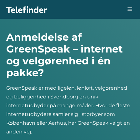
Hop
Me
til
indhold
Anmeldelse af
GreenSpeak – internet
og velgørenhed i én
pakke?
GreenSpeak er med ligeløn, lønloft, velgørenhed
og beliggenhed i Svendborg en unik
internetudbyder på mange måder. Hvor de fleste
internetudbydere samler sig i storbyer som
København eller Aarhus, har GreenSpeak valgt en
anden vej.