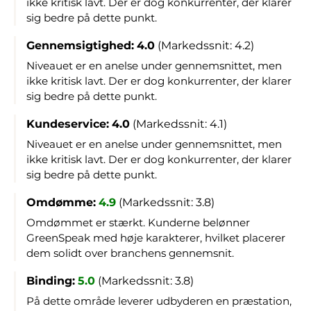
ikke kritisk lavt. Der er dog konkurrenter, der klarer
sig bedre på dette punkt.
Gennemsigtighed:
4.0
(Markedssnit: 4.2)
Niveauet er en anelse under gennemsnittet, men
ikke kritisk lavt. Der er dog konkurrenter, der klarer
sig bedre på dette punkt.
Kundeservice:
4.0
(Markedssnit: 4.1)
Niveauet er en anelse under gennemsnittet, men
ikke kritisk lavt. Der er dog konkurrenter, der klarer
sig bedre på dette punkt.
Omdømme:
4.9
(Markedssnit: 3.8)
Omdømmet er stærkt. Kunderne belønner
GreenSpeak med høje karakterer, hvilket placerer
dem solidt over branchens gennemsnit.
Binding:
5.0
(Markedssnit: 3.8)
På dette område leverer udbyderen en præstation,