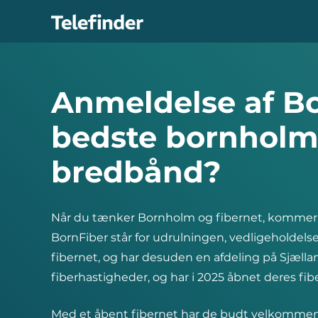
Hop
til
indhold
Anmeldelse af Bo
bedste bornholm
bredbånd?
Når du tænker Bornholm og fibernet, kommer
BornFiber står for udrulningen, vedligeholdels
fibernet, og har desuden en afdeling på Sjælland
fiberhastigheder, og har i 2025 åbnet deres fi
Med et åbent fibernet har de budt velkommen