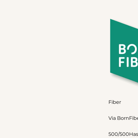
Fiber
Via BornFib
500/500
Has