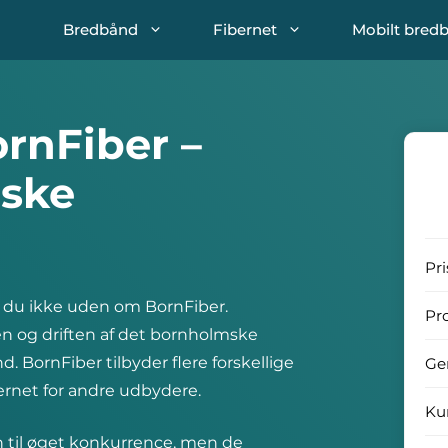
Bredbånd
Fibernet
Mobilt bred
rnFiber –
ske
Pri
 du ikke uden om BornFiber.
Pr
en og driften af det bornholmske
. BornFiber tilbyder flere forskellige
Ge
bernet for andre udbydere.
Ku
 til øget konkurrence, men de