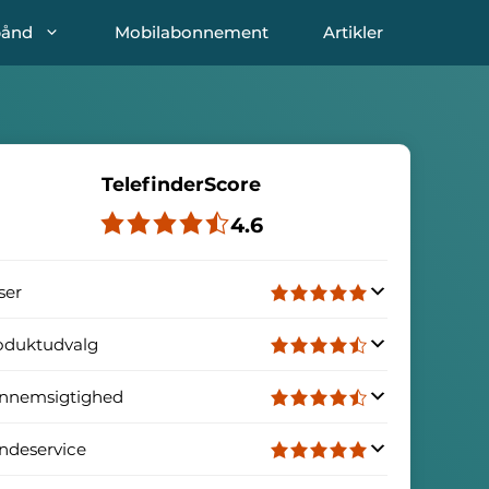
bånd
Mobilabonnement
Artikler
TelefinderScore
4.6
ser
oduktudvalg
nnemsigtighed
ndeservice