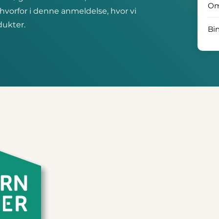
O
hvorfor i denne anmeldelse, hvor vi
dukter.
Bi