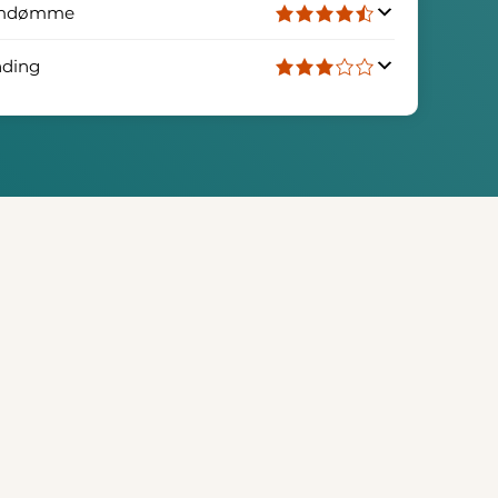
mdømme
nding