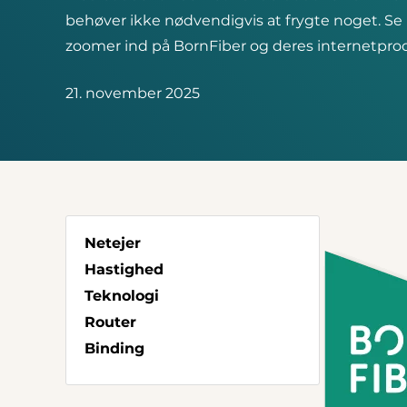
behøver ikke nødvendigvis at frygte noget. Se 
zoomer ind på BornFiber og deres internetpro
21. november 2025
Netejer
Hastighed
Teknologi
Router
Binding