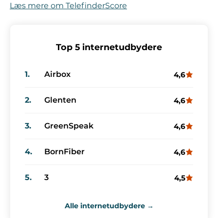
Læs mere om TelefinderScore
Top 5 internetudbydere
1.
Airbox
4,6
2.
Glenten
4,6
3.
GreenSpeak
4,6
4.
BornFiber
4,6
5.
3
4,5
Alle internetudbydere →