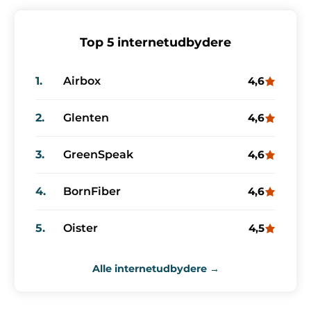
Top 5 internetudbydere
1.
Airbox
4,6
2.
Glenten
4,6
3.
GreenSpeak
4,6
4.
BornFiber
4,6
5.
Oister
4,5
Alle internetudbydere →