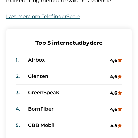
markedet, og metoden evalueres løbende.
Læs mere om TelefinderScore
Top 5 internetudbydere
1.
Airbox
4,6
2.
Glenten
4,6
3.
GreenSpeak
4,6
4.
BornFiber
4,6
5.
CBB Mobil
4,5