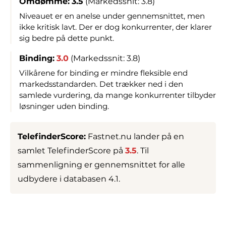
Omdømme:
3.5
(Markedssnit: 3.8)
Niveauet er en anelse under gennemsnittet, men
ikke kritisk lavt. Der er dog konkurrenter, der klarer
sig bedre på dette punkt.
Binding:
3.0
(Markedssnit: 3.8)
Vilkårene for binding er mindre fleksible end
markedsstandarden. Det trækker ned i den
samlede vurdering, da mange konkurrenter tilbyder
løsninger uden binding.
TelefinderScore:
Fastnet.nu lander på en
samlet TelefinderScore på
3.5
. Til
sammenligning er gennemsnittet for alle
udbydere i databasen 4.1.