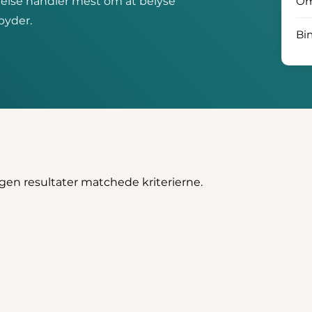
else handler mest om at belyse
O
byder.
Bi
ngen resultater matchede kriterierne.