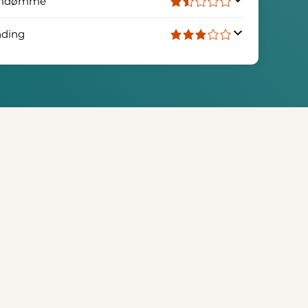
mdømme
nding