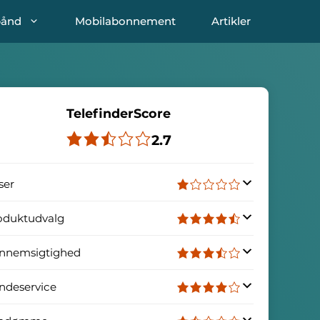
bånd
Mobilabonnement
Artikler
TelefinderScore
2.7
ser
oduktudvalg
nnemsigtighed
ndeservice