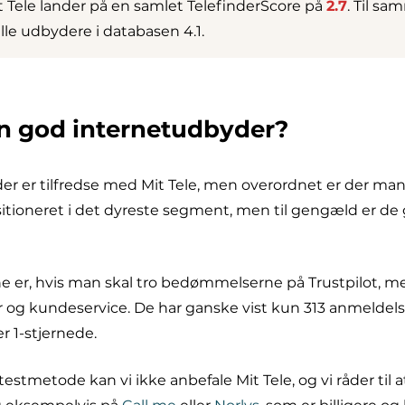
 Tele lander på en samlet TelefinderScore på
2.7
. Til sa
lle udbydere i databasen 4.1.
en god internetudbyder?
 der er tilfredse med Mit Tele, men overordnet er der ma
sitioneret i det dyreste segment, men til gengæld er 
ne er, hvis man skal tro bedømmelserne på Trustpilot, m
r og kundeservice. De har ganske vist kun 313 anmeldelse
r 1-stjernede.
estmetode kan vi ikke anbefale Mit Tele, og vi råder til 