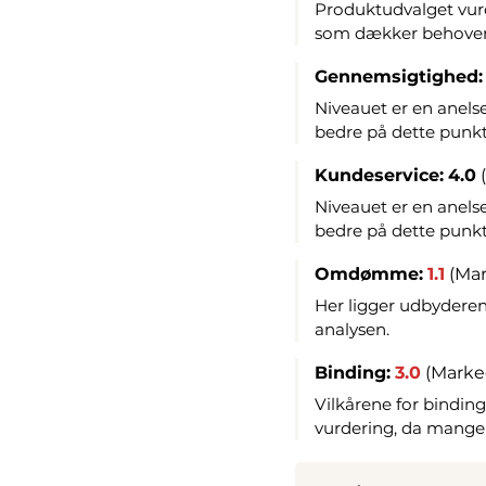
Produktudvalget vurd
som dækker behovene
Gennemsigtighed:
Niveauet er en anelse
bedre på dette punkt
Kundeservice:
4.0
Niveauet er en anelse
bedre på dette punkt
Omdømme:
1.1
(Mar
Her ligger udbydere
analysen.
Binding:
3.0
(Marked
Vilkårene for bindin
vurdering, da mange 