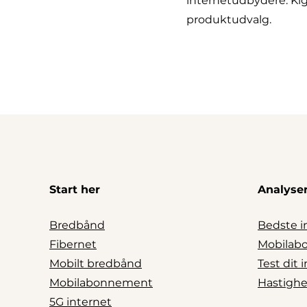
internetudbydere. Ki
produktudvalg.
Start her
Analyser
Bredbånd
Bedste i
Fibernet
Mobilab
Mobilt bredbånd
Test dit
Mobilabonnement
Hastighe
5G internet