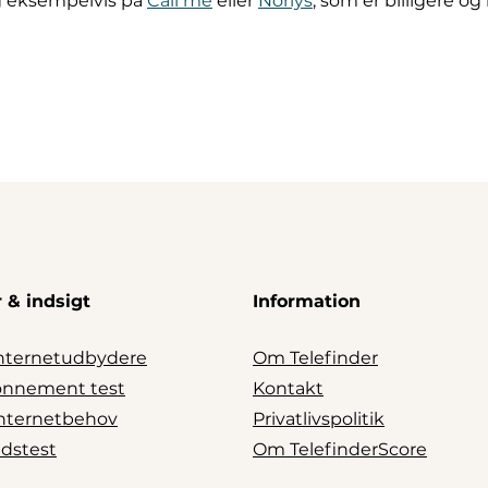
g eksempelvis på
Call me
eller
Norlys
, som er billigere og
 & indsigt
Information
nternetudbydere
Om Telefinder
onnement test
Kontakt
 internetbehov
Privatlivspolitik
dstest
Om TelefinderScore