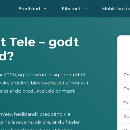
Bredbånd
Fibernet
Mobilt bred
t Tele – godt
nd?
 år 2000, og henvendte sig primært til
Pri
anske afdeling blev overtaget af Norlys i
Pr
telse af de produkter, de primært
Ge
rhverv, heriblandt bredbånd via
Ku
an allerede nu afsløre, at du finder