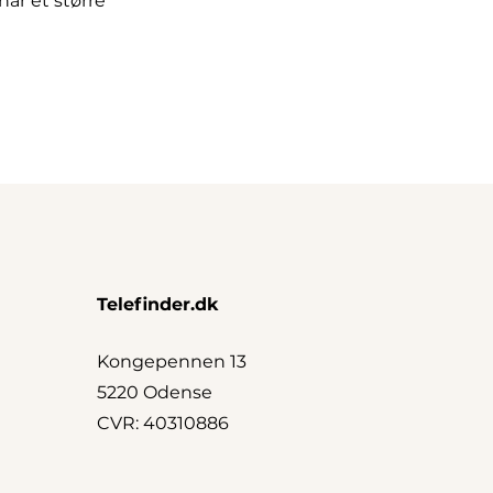
 har et større
Telefinder.dk
Kongepennen 13
5220 Odense
CVR: 40310886