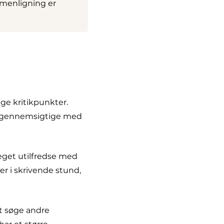
mmenligning er
nge kritikpunkter.
de gennemsigtige med
eget utilfredse med
r i skrivende stund,
at søge andre