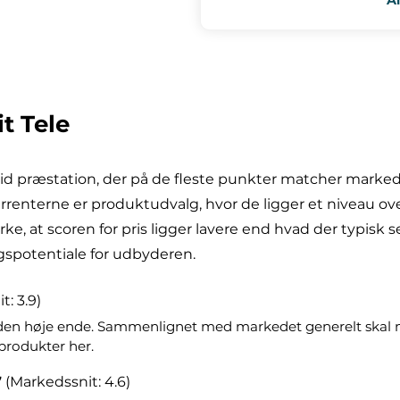
t Tele
lid præstation, der på de fleste punkter matcher marke
kurrenterne er produktudvalg, hvor de ligger et niveau o
, at scoren for pris ligger lavere end hvad der typisk s
gspotentiale for udbyderen.
: 3.9)
i den høje ende. Sammenlignet med markedet generelt skal 
produkter her.
7
(Markedssnit: 4.6)