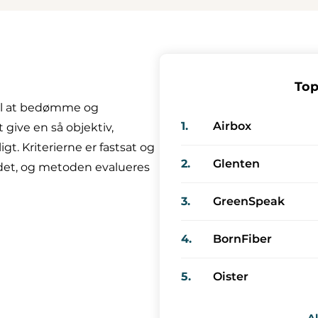
Top
til at bedømme og
1.
Airbox
give en så objektiv,
. Kriterierne er fastsat og
2.
Glenten
det, og metoden evalueres
3.
GreenSpeak
4.
BornFiber
5.
Oister
A