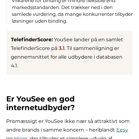
Vilkårene for binding er mindre fleksible end
markedsstandarden. Det trækker ned i den
samlede vurdering, da mange konkurrenter tilbyder
løsninger uden binding.
TelefinderScore:
YouSee lander på en samlet
TelefinderScore på
3.1
. Til sammenligning er
gennemsnittet for alle udbydere i databasen
4.1.
Er YouSee en god
internetudbyder?
Prismæssigt er YouSee ikke nær så attraktivt som
andre brands i samme koncern – heriblandt
Eesy
og
Hiper
, der tilbyder et simplere udvalg af