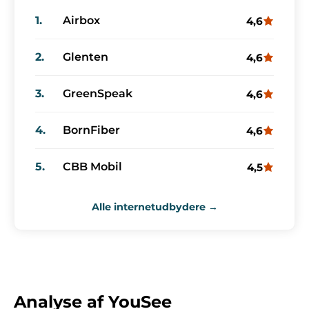
1.
Airbox
4,6
2.
Glenten
4,6
3.
GreenSpeak
4,6
4.
BornFiber
4,6
5.
CBB Mobil
4,5
Alle internetudbydere →
Analyse af YouSee