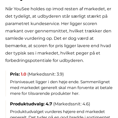
Når YouSee holdes op imod resten af markedet, er
det tydeligt, at udbyderen står særligt stærkt på
parametret kundeservice. Her ligger scoren
markant over gennemsnittet, hvilket trækker den
samlede vurdering op. Det er dog værd at
bemærke, at scoren for pris ligger lavere end hvad
der typisk ses i markedet, hvilket peger på et
forbedringspotentiale for udbyderen.
Pris:
1.0
(Markedssnit: 3.9)
Prisniveauet ligger i den høje ende. Sammenlignet
med markedet generelt skal man forvente at betale
mere for tilsvarende produkter her.
Produktudvalg:
4.7
(Markedssnit: 4.6)
Produktudvalget vurderes højere end markedet
generelt. Det tyder på en god bredde i sortimentet,